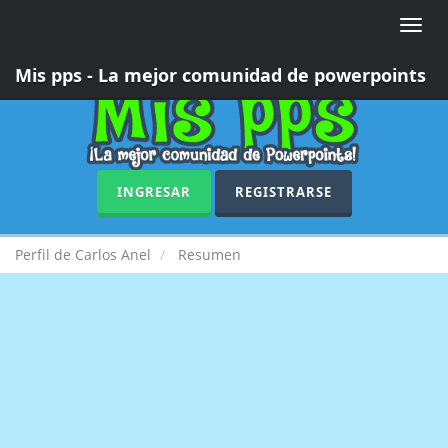
Toggle
naviga
Mis pps - La mejor comunidad de powerpoints
INGRESAR
REGISTRARSE
Perfil de Carlos Anel
Resumen