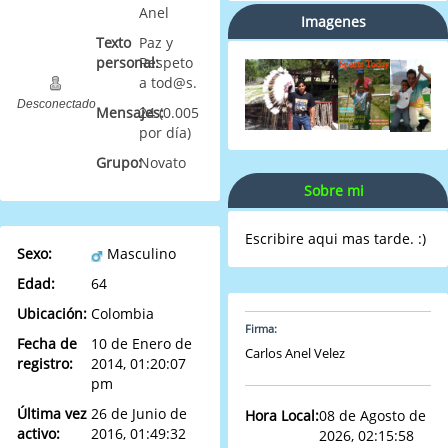
Anel
Imagenes
Texto
Paz y
personal:
Respeto
a tod@s.
Desconectado
Mensajes:
24 (0.005
por día)
Grupo:
Novato
Sobre mi
Escribire aqui mas tarde. :)
Sexo:
Masculino
Edad:
64
Ubicación:
Colombia
Firma:
Fecha de
10 de Enero de
Carlos Anel Velez
registro:
2014, 01:20:07
pm
Última vez
26 de Junio de
Hora Local:
08 de Agosto de
activo:
2016, 01:49:32
2026, 02:15:58