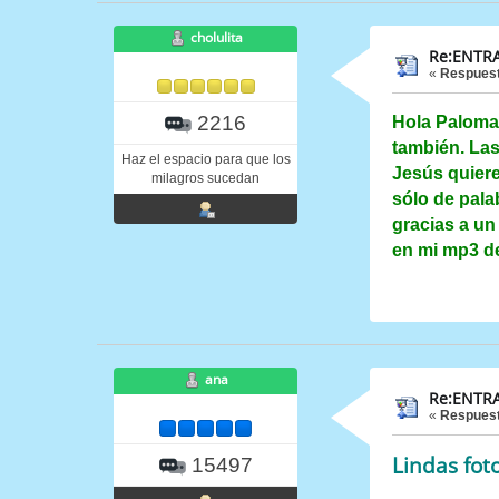
cholulita
Re:ENTRA
«
Respuest
2216
Hola Paloma 
también. Las
Haz el espacio para que los
Jesús quiere
milagros sucedan
sólo de pala
gracias a un
en mi mp3 de
ana
Re:ENTRA
«
Respuest
Lindas fot
15497