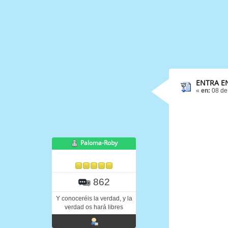
ENTRA EN
«
en:
08 de
Paloma-Roby
862
Y conoceréis la verdad, y la
verdad os hará libres