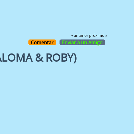
« anterior
próximo »
Comentar
Enviar a un Amigo
PALOMA & ROBY)