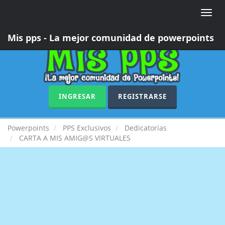
Toggle
naviga
Mis pps - La mejor comunidad de powerpoints
INGRESAR
REGISTRARSE
Powerpoints
PPS Exclusivos
Dedicatorias
CARTA A MIS AMIG@S VIRTUALES