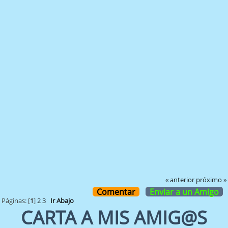
« anterior
próximo »
Comentar
Enviar a un Amigo
Páginas: [
1
]
2
3
Ir Abajo
CARTA A MIS AMIG@S