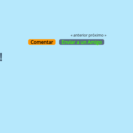
« anterior
próximo »
Comentar
Enviar a un Amigo
!