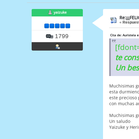
yaizuke
Re:¡¡¡FEL
«
Respuest
1799
Cita de: Auristela
[fdont
te cons
Un bes
Muchisimas gr
esta durmiend
este precioso 
con muchas ans
Muchisimas g
Un saludo
Yaizuke y Heri