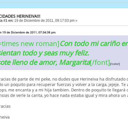
ICIDADES HERINEIVA!!!
a #1 en:
19 de Diciembre de 2011, 09:17:03 pm »
 en 19 de Diciembre de 2011, 07:34:38 pm
=times new roman]
Con todo mi cariño e
ientan todo y seas muy feliz.
ote lleno de amor, Margarita
[/font]
[/color]
acias de parte de mi peke, no dudes que Herineiva ha disfrutado d
o un poquito para recuperar fuerzas y volver a la carga, jejeje. 
pps, me encanta y a mi hija tambien. Dentro de poquito te llegará 
ias de verle la carita, yo hace nada estaba igual y mira ahora un 
racias
neiva