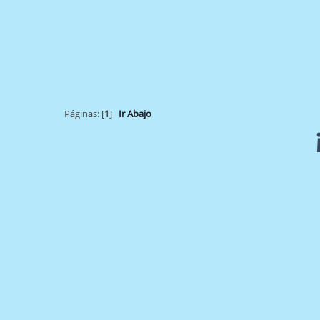
Páginas: [
1
]
Ir Abajo