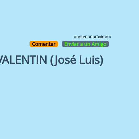
« anterior
próximo »
Comentar
Enviar a un Amigo
LENTIN (José Luis)