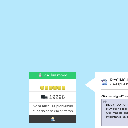
jose luis ramos
Re:CINCU
«
Respuest
19296
Cita de: miguel7 e
DIVERTIDO - OR
No te busques problemas
Muy bueno Jose L
ellos solos te encontrarán
Que mas da decir
importante en e
Mis felicit