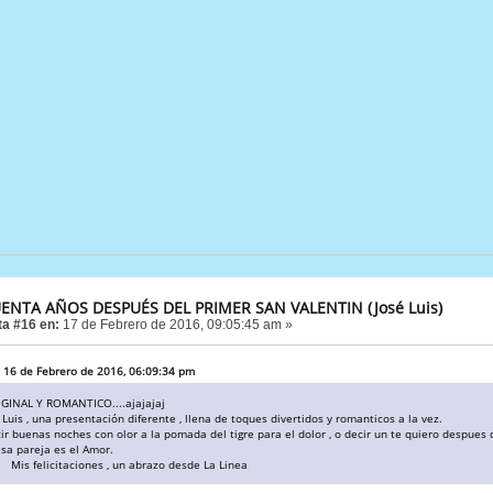
ENTA AÑOS DESPUÉS DEL PRIMER SAN VALENTIN (José Luis)
a #16 en:
17 de Febrero de 2016, 09:05:45 am »
n 16 de Febrero de 2016, 06:09:34 pm
IGINAL Y ROMANTICO....ajajajaj
uis , una presentación diferente , llena de toques divertidos y romanticos a la vez.
 buenas noches con olor a la pomada del tigre para el dolor , o decir un te quiero despues de 
sa pareja es el Amor.
aciones , un abrazo desde La Linea