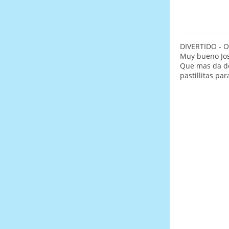
DIVERTIDO - O
Muy bueno Jose
Que mas da de
pastillitas par
Mis felici