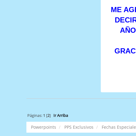
ME AG
DECIR
AÑO
GRAC
Páginas:
1
[
2
]
Ir Arriba
Powerpoints
PPS Exclusivos
Fechas Especiale