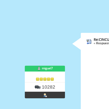
Re:CINCU
«
Respuest
miguel7
10282