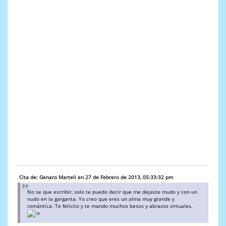
Cita de: Genaro Martell en 27 de Febrero de 2013, 05:33:32 pm
No se que escribir, solo te puedo decir que me dejaste mudo y con un
nudo en la garganta. Yo creo que eres un alma muy grande y
romántica. Te felicito y te mando muchos besos y abrazos virtuales.