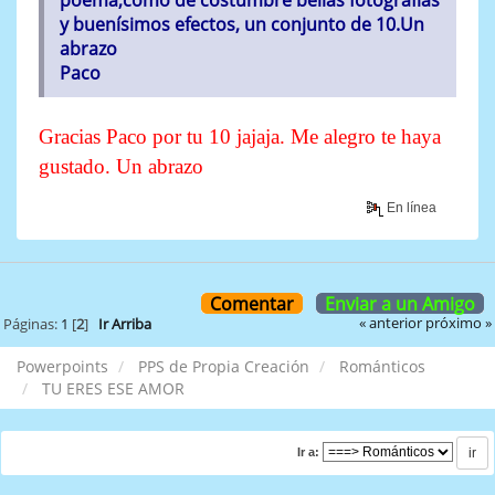
poema,como de costumbre bellas fotografias
y buenísimos efectos, un conjunto de 10.Un
abrazo
Paco
Gracias Paco por tu 10 jajaja. Me alegro te haya
gustado. Un abrazo
En línea
Comentar
Enviar a un Amigo
« anterior
próximo »
Páginas:
1
[
2
]
Ir Arriba
Powerpoints
PPS de Propia Creación
Románticos
TU ERES ESE AMOR
Ir a: