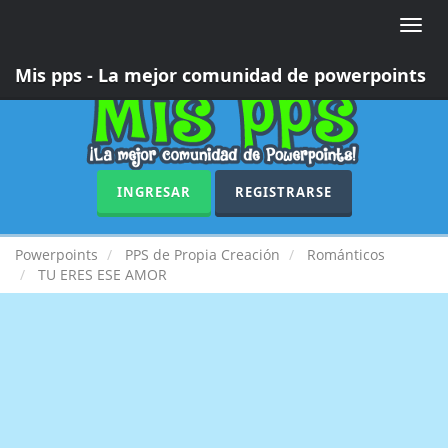
Toggle
naviga
Mis pps - La mejor comunidad de powerpoints
INGRESAR
REGISTRARSE
Powerpoints
PPS de Propia Creación
Románticos
TU ERES ESE AMOR