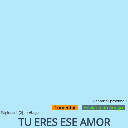
« anterior
próximo »
Comentar
Enviar a un Amigo
Páginas:
1
[
2
]
Ir Abajo
TU ERES ESE AMOR