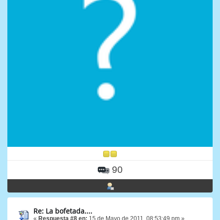
90
Re: La bofetada....
«
Respuesta #8 en:
15 de Mayo de 2011, 08:53:49 pm »