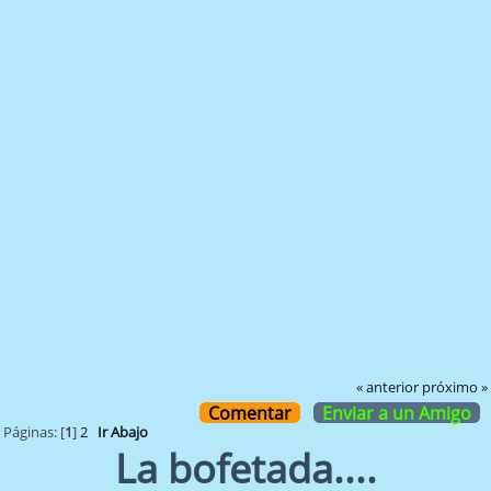
« anterior
próximo »
Comentar
Enviar a un Amigo
Páginas: [
1
]
2
Ir Abajo
La bofetada....