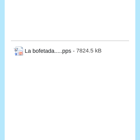
La bofetada.....pps
- 7824.5 kB