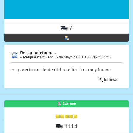
7
Re: La bofetada....
«
Respuesta #6 en:
15 de Mayo de 2011, 03:19:48 pm »
me parecio excelente dicha reflexcion. muy buena
En línea
Carmen
1114