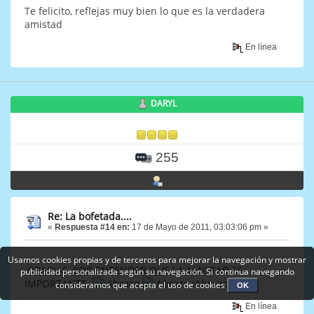
Te felicito, reflejas muy bien lo que es la verdadera
amistad
En línea
DARYL
255
Re: La bofetada....
«
Respuesta #14 en:
17 de Mayo de 2011, 03:03:06 pm »
Usamos cookies propias y de terceros para mejorar la navegación y mostrar
GRACIAS, POR ENTENDER QUE LA AMISTAD ES
publicidad personalizada según su navegación. Si continua navegando
IMPORTANTE
:AbrazoDARYL
consideramos que acepta el uso de cookies
OK
En línea