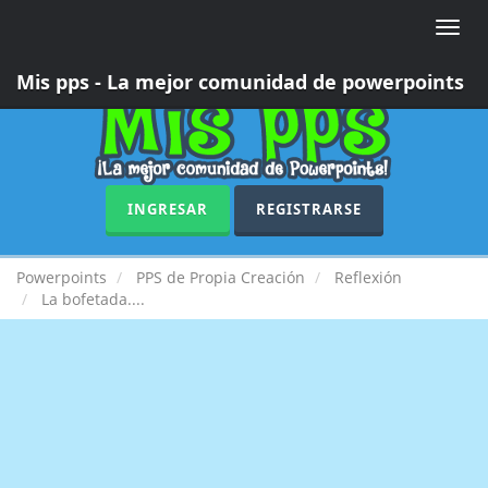
Toggle
naviga
Mis pps - La mejor comunidad de powerpoints
INGRESAR
REGISTRARSE
Powerpoints
PPS de Propia Creación
Reflexión
La bofetada....