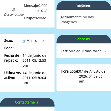
Imagenes
Mensajes:
1 (0.000
por día)
Desconectado
Actualmente no hay
Grupo:
Novato
imagenes.
Sobre mi
Sexo:
Masculino
Edad:
50
Escribire aqui mas tarde. :)
Fecha de
14 de Junio de
registro:
2011, 05:12:53
pm
Hora Local:
07 de Agosto de
Última vez
14 de Junio de
2026, 04:59:36
activo:
2011, 05:30:04
am
pm
Contactame :)