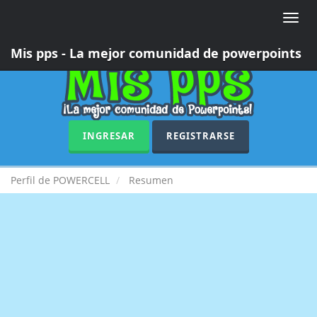
Toggle
naviga
Mis pps - La mejor comunidad de powerpoints
INGRESAR
REGISTRARSE
Perfil de POWERCELL
Resumen