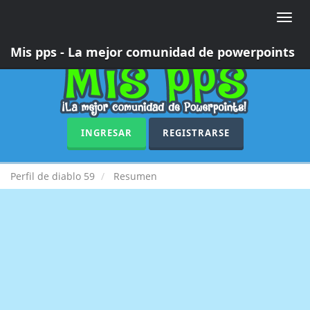
Toggle
naviga
Mis pps - La mejor comunidad de powerpoints
INGRESAR
REGISTRARSE
Perfil de diablo 59
Resumen