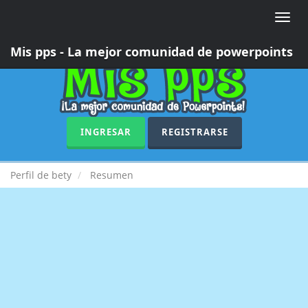
Toggle
naviga
Mis pps - La mejor comunidad de powerpoints
INGRESAR
REGISTRARSE
Perfil de bety
Resumen