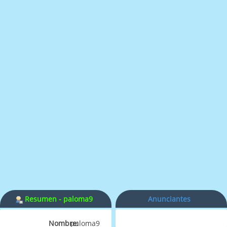
Resumen - paloma9
Anunciantes
Nombre:
paloma9