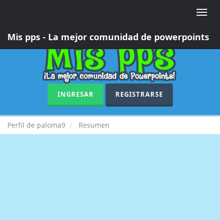
Toggle
naviga
Mis pps - La mejor comunidad de powerpoints
INGRESAR
REGISTRARSE
Perfil de paloma9
Resumen