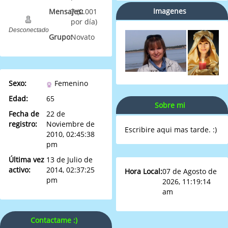
Imagenes
Mensajes:
7 (0.001
por día)
Desconectado
Grupo:
Novato
Sexo:
Femenino
Edad:
65
Sobre mi
Fecha de
22 de
registro:
Noviembre de
Escribire aqui mas tarde. :)
2010, 02:45:38
pm
Última vez
13 de Julio de
activo:
2014, 02:37:25
Hora Local:
07 de Agosto de
pm
2026, 11:19:14
am
Contactame :)