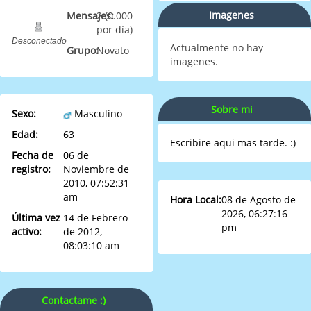
Imagenes
Mensajes:
2 (0.000
por día)
Desconectado
Actualmente no hay
Grupo:
Novato
imagenes.
Sobre mi
Sexo:
Masculino
Edad:
63
Escribire aqui mas tarde. :)
Fecha de
06 de
registro:
Noviembre de
2010, 07:52:31
am
Hora Local:
08 de Agosto de
2026, 06:27:16
Última vez
14 de Febrero
pm
activo:
de 2012,
08:03:10 am
Contactame :)