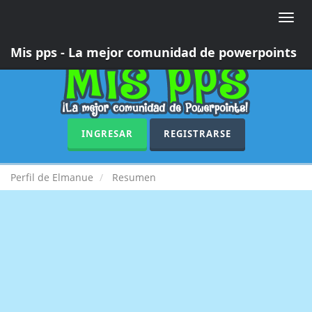
Toggle
naviga
Mis pps - La mejor comunidad de powerpoints
INGRESAR
REGISTRARSE
Perfil de Elmanue
Resumen