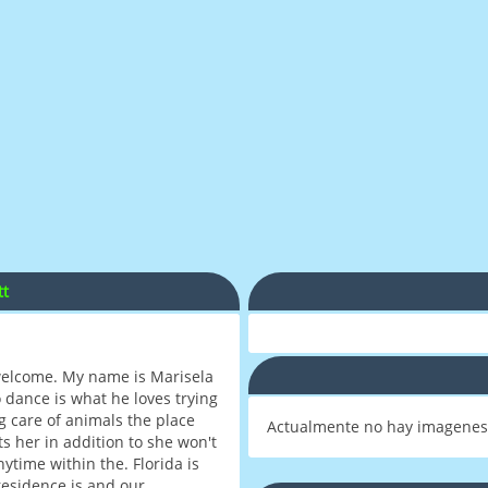
tt
welcome. My name is Marisela
dance is what he loves trying
ng care of animals the place
Actualmente no hay imagenes
s her in addition to she won't
nytime within the. Florida is
esidence is and our