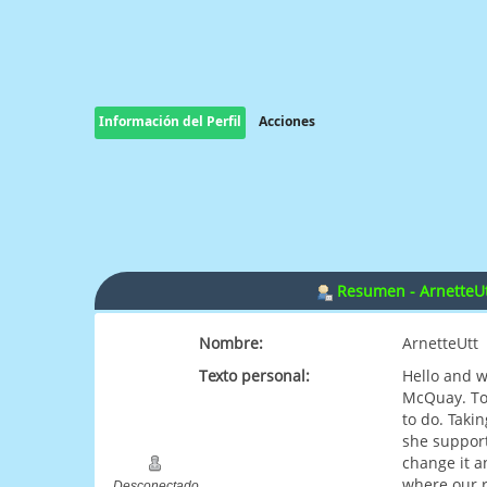
Información del Perfil
Acciones
Resumen - ArnetteU
Nombre:
ArnetteUtt
Texto personal:
Hello and 
McQuay. To 
to do. Taki
she support
change it a
where our r
Desconectado