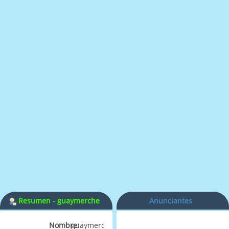
Resumen - guaymerche
Anunciantes
Nombre:
guaymerche