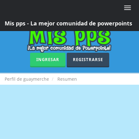
Toggle
naviga
Mis pps - La mejor comunidad de powerpoints
INGRESAR
REGISTRARSE
Perfil de guaymerche
Resumen