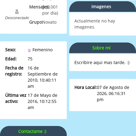
Imagenes
Mensajes:
3 (0.001
por día)
Desconectado
Actualmente no hay
Grupo:
Novato
imagenes.
Sobre mi
Sexo:
Femenino
Edad:
75
Escribire aqui mas tarde. :)
Fecha de
16 de
registro:
Septiembre de
2010, 10:40:11
am
Hora Local:
07 de Agosto de
2026, 06:16:31
Última vez
17 de Mayo de
pm
activo:
2016, 10:12:55
am
Contactame :)