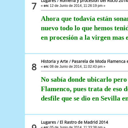
Lugares
/
Romeria y procesion del Rocio 2014
7
«
en:
12 de Junio de 2014, 11:26:19 pm »
Ahora que todavía están sona
nuevo todo lo que hemos tenid
en procesión a la virgen mas
Historia y Arte
/
Pasarela de Moda Flamenca e
8
«
en:
08 de Junio de 2014, 11:02:43 pm »
No sabía donde ubicarlo pero a
Flamenco, pues trata de eso de
desfile que se dio en Sevilla e
Lugares
/
El Rastro de Madrid 2014
9
«
en:
05 de Junio de 2014, 11:33:38 pm »