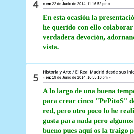
4
«
en:
22 de Junio de 2014, 11:16:52 pm »
En esta ocasión la presentació
he querido con ello colaborar
verdadera devoción, adornando
vista.
Historia y Arte
/
El Real Madrid desde sus inic
5
«
en:
19 de Junio de 2014, 10:55:10 pm »
A lo largo de una buena temp
para crear cinco "PePitoS" d
red, pero otro poco lo he rea
gusta para nada pero algunos
bueno pues aquí os la traigo 