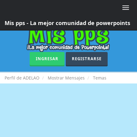
Toggle
naviga
Mis pps - La mejor comunidad de powerpoints
INGRESAR
REGISTRARSE
Perfil de ADELAO
Mostrar Mensajes
Temas