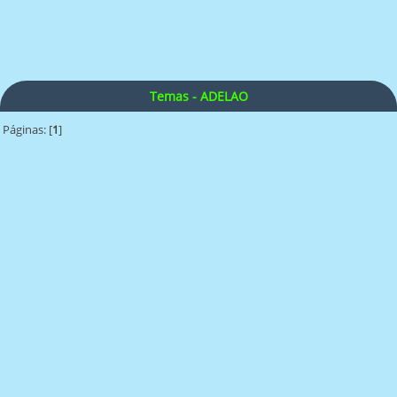
Temas - ADELAO
Páginas: [
1
]