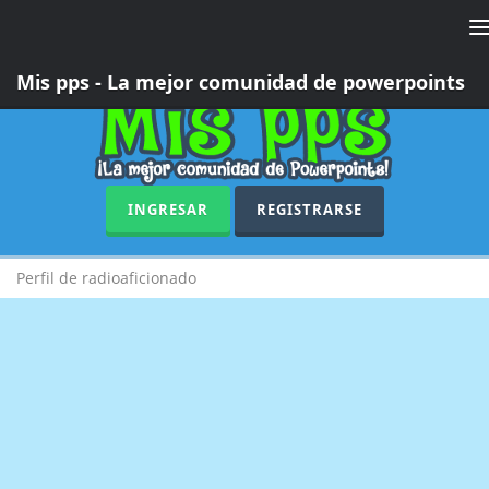
T
n
Mis pps - La mejor comunidad de powerpoints
INGRESAR
REGISTRARSE
Perfil de radioaficionado