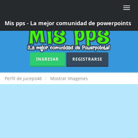
Toggle
naviga
Mis pps - La mejor comunidad de powerpoints
INGRESAR
REGISTRARSE
Perfil de jucepo46
Mostrar Imagenes