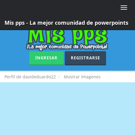
Toggle
naviga
Mis pps - La mejor comunidad de powerpoints
INGRESAR
REGISTRARSE
Perfil de davideduardo22
Mostrar Imagenes