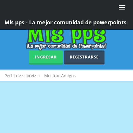
Toggle
naviga
Mis pps - La mejor comunidad de powerpoints
INGRESAR
REGISTRARSE
Perfil de silorviz
Mostrar Amigos