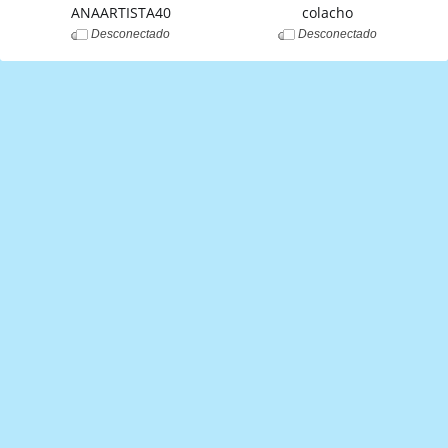
ANAARTISTA40
colacho
Desconectado
Desconectado