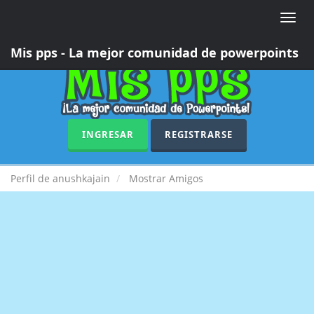
Toggle
naviga
Mis pps - La mejor comunidad de powerpoints
INGRESAR
REGISTRARSE
Perfil de anushkajain
Mostrar Amigos