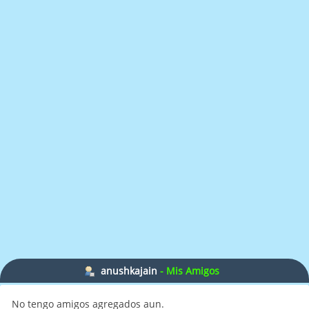
anushkajain
- Mis Amigos
No tengo amigos agregados aun.