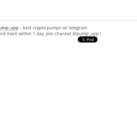
/pump_upp
- best crypto pumps on telegram
d more within 1 day, join channel @pump_upp !