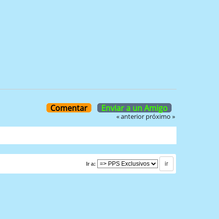
Comentar
Enviar a un Amigo
« anterior
próximo »
Ir a: