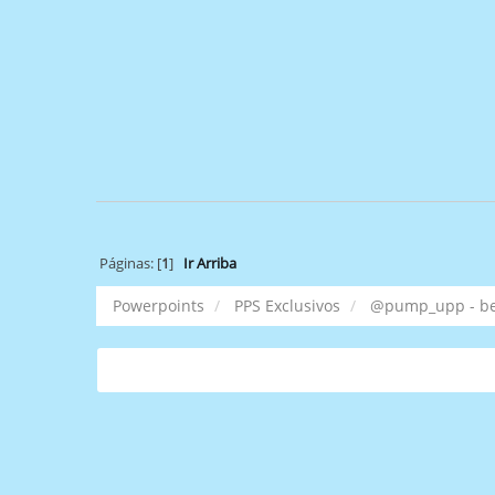
Páginas: [
1
]
Ir Arriba
Powerpoints
PPS Exclusivos
@pump_upp - bes