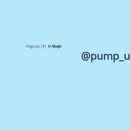
Páginas: [
1
]
Ir Abajo
@pump_upp