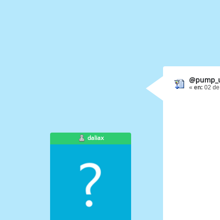
@pump_up
«
en:
02 de
daliax