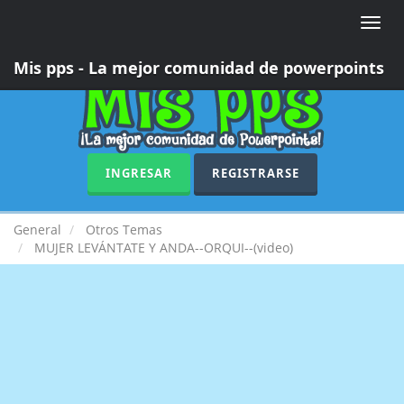
Toggle
naviga
Mis pps - La mejor comunidad de powerpoints
INGRESAR
REGISTRARSE
General
Otros Temas
MUJER LEVÁNTATE Y ANDA--ORQUI--(video)