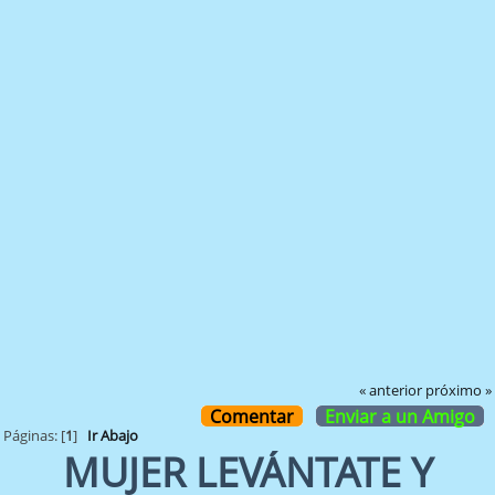
« anterior
próximo »
Comentar
Enviar a un Amigo
Páginas: [
1
]
Ir Abajo
MUJER LEVÁNTATE Y