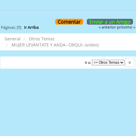
Comentar
Enviar a un Amigo
« anterior
próximo »
Páginas: [
1
]
Ir Arriba
General
Otros Temas
MUJER LEVÁNTATE Y ANDA--ORQUI--(video)
Ir a: