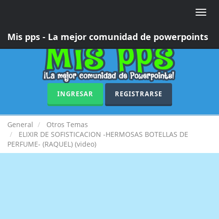
Toggle
naviga
Mis pps - La mejor comunidad de powerpoints
INGRESAR
REGISTRARSE
General
Otros Temas
ELIXIR DE SOFISTICACION -HERMOSAS BOTELLAS DE
PERFUME- (RAQUEL) (video)