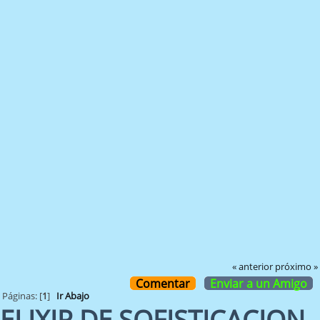
« anterior
próximo »
Comentar
Enviar a un Amigo
Páginas: [
1
]
Ir Abajo
ELIXIR DE SOFISTICACION -