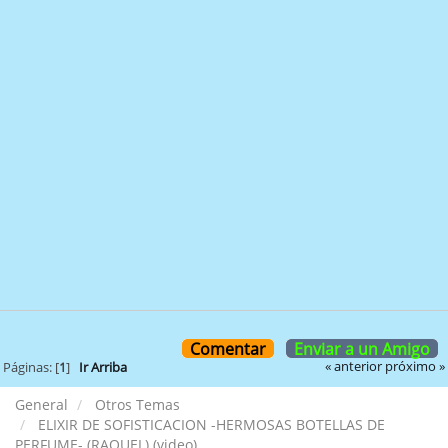
Comentar
Enviar a un Amigo
« anterior
próximo »
Páginas: [
1
]
Ir Arriba
General
Otros Temas
ELIXIR DE SOFISTICACION -HERMOSAS BOTELLAS DE
PERFUME- (RAQUEL) (video)