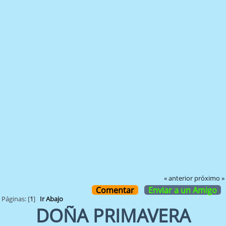
« anterior
próximo »
Comentar
Enviar a un Amigo
Páginas: [
1
]
Ir Abajo
DOÑA PRIMAVERA