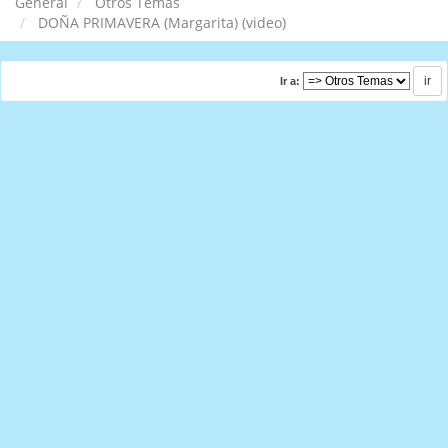
General
Otros Temas
DOÑA PRIMAVERA (Margarita) (video)
Ir a: