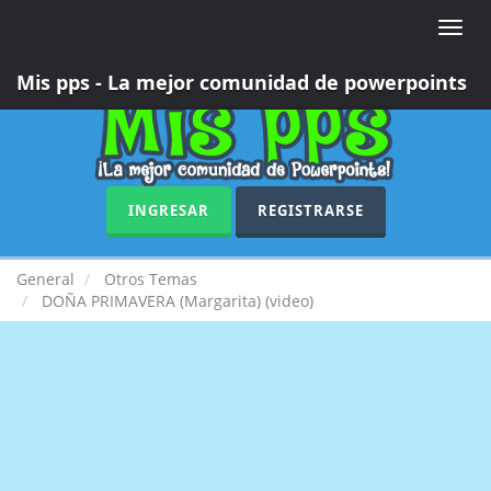
Toggle
naviga
Mis pps - La mejor comunidad de powerpoints
INGRESAR
REGISTRARSE
General
Otros Temas
DOÑA PRIMAVERA (Margarita) (video)