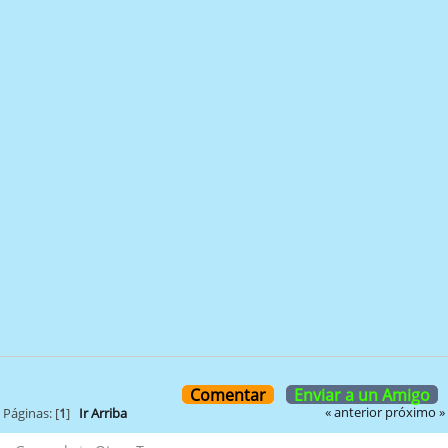
Comentar
Enviar a un Amigo
« anterior
próximo »
Páginas: [
1
]
Ir Arriba