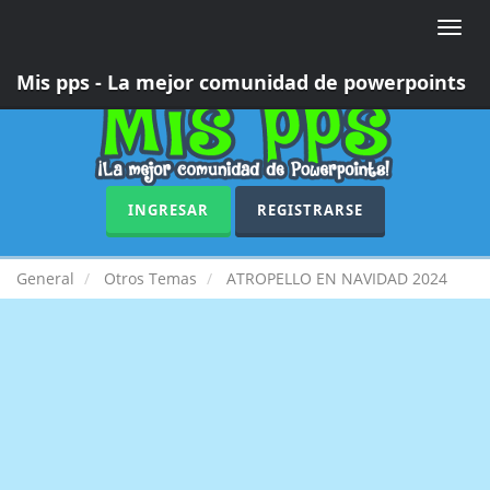
Toggle
naviga
Mis pps - La mejor comunidad de powerpoints
INGRESAR
REGISTRARSE
General
Otros Temas
ATROPELLO EN NAVIDAD 2024