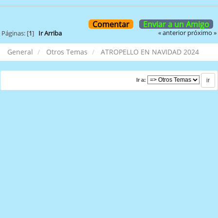
Comentar
Enviar a un Amigo
« anterior
próximo »
Páginas: [
1
]
Ir Arriba
General
Otros Temas
ATROPELLO EN NAVIDAD 2024
Ir a: