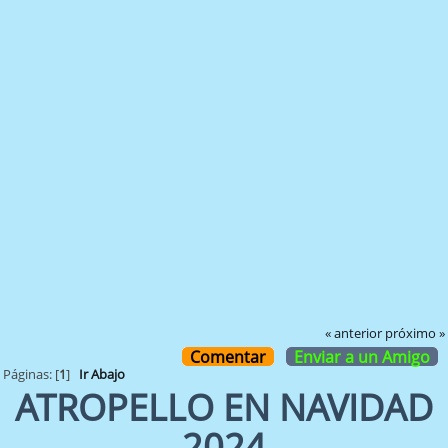
« anterior
próximo »
Comentar
Enviar a un Amigo
Páginas: [
1
]
Ir Abajo
ATROPELLO EN NAVIDAD
2024