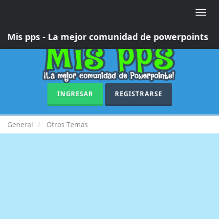
Toggle
naviga
Mis pps - La mejor comunidad de powerpoints
INGRESAR
REGISTRARSE
General
Otros Temas