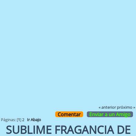
« anterior
próximo »
Comentar
Enviar a un Amigo
Páginas: [
1
]
2
Ir Abajo
SUBLIME FRAGANCIA DE