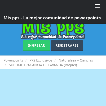
Toggle
naviga
Mis pps - La mejor comunidad de powerpoints
INGRESAR
REGISTRARSE
Powerpoints
PPS Exclusivos
Naturaleza y Ciencias
SUBLIME FRAGANCIA DE LAVANDA (Raquel)