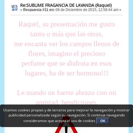
Re:SUBLIME FRAGANCIA DE LAVANDA (Raquel)
«
Respuesta #11 en:
08 de Diciembre de 2015, 12:58:44 am »
Raquel, su presentación me gusto
tanto o más que las otras,
me encanta ver los campos llenos de
flores, imagino el precioso
perfume que se disfruta en esos
lugares, ha de ser hermoso!!!
Le mando un fuerte abrazo con mi
amistad, bendiciones.
Usamos cookies propias y de terceros para mejorar la navegación y mostrar
publicidad personalizada según su navegación. Si continua navegando
consideramos que acepta el uso de cookies
OK