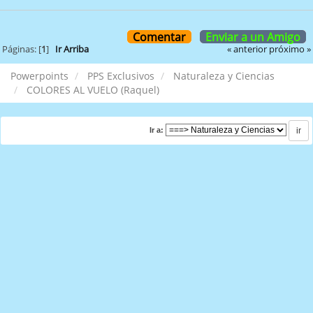
Comentar
Enviar a un Amigo
« anterior
próximo »
Páginas: [
1
]
Ir Arriba
Powerpoints
PPS Exclusivos
Naturaleza y Ciencias
COLORES AL VUELO (Raquel)
Ir a: