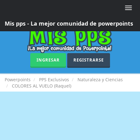
Toggle
naviga
Mis pps - La mejor comunidad de powerpoints
INGRESAR
REGISTRARSE
Powerpoints
PPS Exclusivos
Naturaleza y Ciencias
COLORES AL VUELO (Raquel)