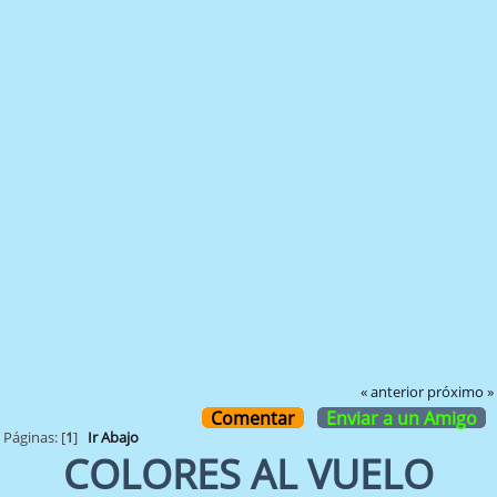
« anterior
próximo »
Comentar
Enviar a un Amigo
Páginas: [
1
]
Ir Abajo
COLORES AL VUELO