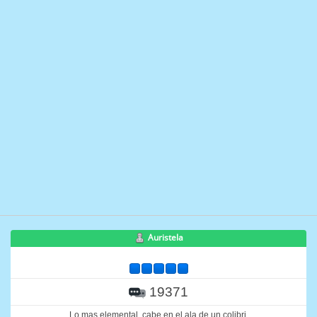
Auristela
19371
Lo mas elemental, cabe en el ala de un colibri.