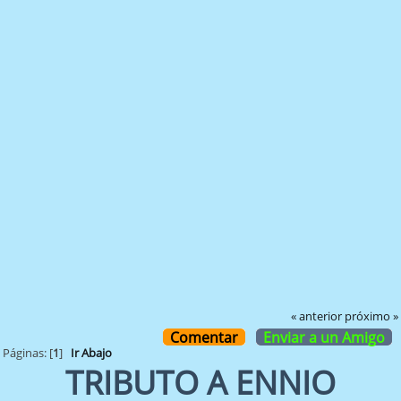
« anterior
próximo »
Comentar
Enviar a un Amigo
Páginas: [
1
]
Ir Abajo
TRIBUTO A ENNIO