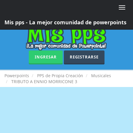
Toggle
naviga
Mis pps - La mejor comunidad de powerpoints
INGRESAR
REGISTRARSE
Powerpoints
PPS de Propia Creación
Musicales
TRIBUTO A ENNIO MORRICONE 3