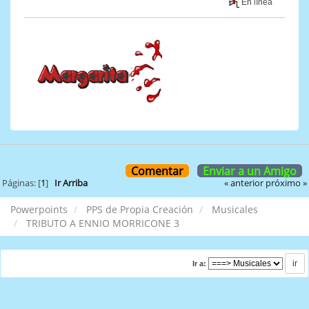
En línea
Comentar
Enviar a un Amigo
« anterior
próximo »
Páginas: [
1
]
Ir Arriba
Powerpoints
PPS de Propia Creación
Musicales
TRIBUTO A ENNIO MORRICONE 3
Ir a: