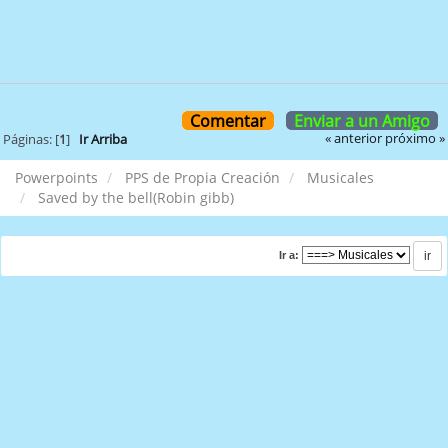
Comentar
Enviar a un Amigo
« anterior
próximo »
Páginas: [
1
]
Ir Arriba
Powerpoints
PPS de Propia Creación
Musicales
Saved by the bell(Robin gibb)
Ir a: