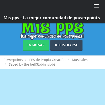
Toggle
naviga
Mis pps - La mejor comunidad de powerpoints
INGRESAR
REGISTRARSE
Powerpoints
PPS de Propia Creación
Musicales
Saved by the bell(Robin gibb)