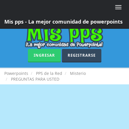
Toggle
naviga
Mis pps - La mejor comunidad de powerpoints
INGRESAR
REGISTRARSE
Powerpoints
PPS de la Red
Misterio
PREGUNTAS PARA USTED