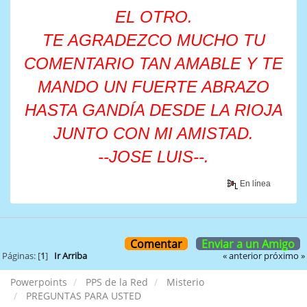
EL OTRO.
TE AGRADEZCO MUCHO TU
COMENTARIO TAN AMABLE Y TE
MANDO UN FUERTE ABRAZO
HASTA GANDÍA DESDE LA RIOJA
JUNTO CON MI AMISTAD.
--JOSE LUIS--.
En línea
Comentar
Enviar a un Amigo
« anterior
próximo »
Páginas: [
1
]
Ir Arriba
Powerpoints
PPS de la Red
Misterio
PREGUNTAS PARA USTED