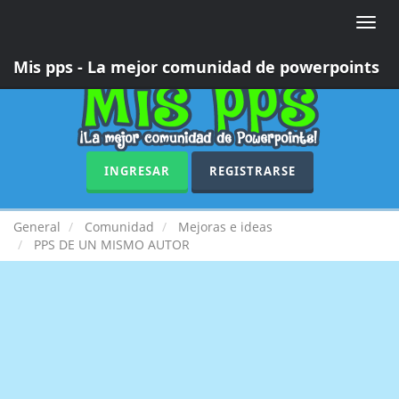
Toggle
naviga
Mis pps - La mejor comunidad de powerpoints
INGRESAR
REGISTRARSE
General
Comunidad
Mejoras e ideas
PPS DE UN MISMO AUTOR