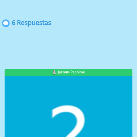
6 Respuestas
Jazmín-Pacolmo