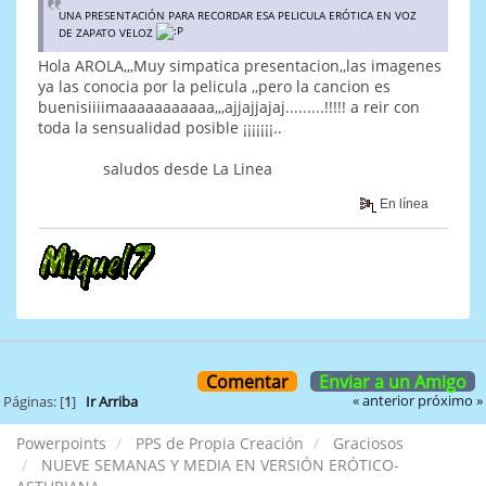
UNA PRESENTACIÓN PARA RECORDAR ESA PELICULA ERÓTICA EN VOZ
DE ZAPATO VELOZ
Hola AROLA,,,Muy simpatica presentacion,,las imagenes
ya las conocia por la pelicula ,,pero la cancion es
buenisiiiimaaaaaaaaaaa,,,ajjajjajaj.........!!!!! a reir con
toda la sensualidad posible ¡¡¡¡¡¡¡..
saludos desde La Linea
En línea
Comentar
Enviar a un Amigo
« anterior
próximo »
Páginas: [
1
]
Ir Arriba
Powerpoints
PPS de Propia Creación
Graciosos
NUEVE SEMANAS Y MEDIA EN VERSIÓN ERÓTICO-