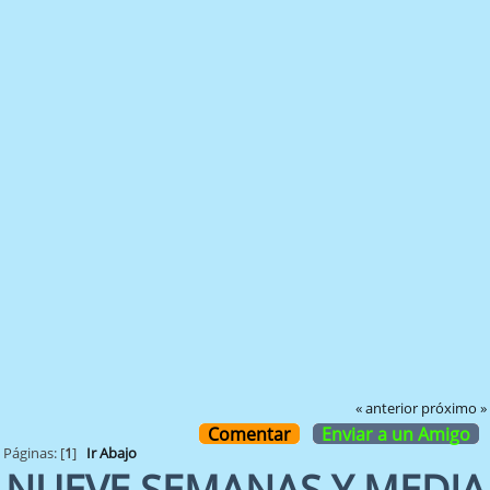
« anterior
próximo »
Comentar
Enviar a un Amigo
Páginas: [
1
]
Ir Abajo
NUEVE SEMANAS Y MEDIA