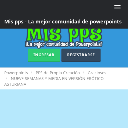
Toggle
naviga
Mis pps - La mejor comunidad de powerpoints
INGRESAR
REGISTRARSE
Powerpoints
PPS de Propia Creación
Graciosos
NUEVE SEMANAS Y MEDIA EN VERSIÓN ERÓTICO-
ASTURIANA