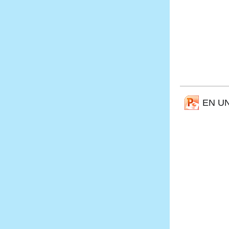
EN UN