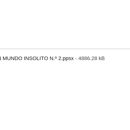
 MUNDO INSOLITO N.º 2.ppsx
- 4886.28 kB