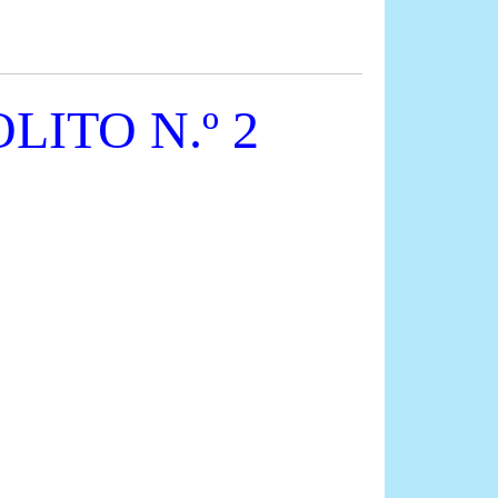
ITO N.º 2