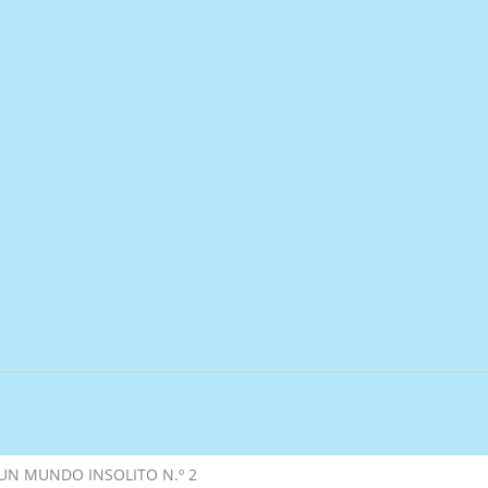
UN MUNDO INSOLITO N.º 2