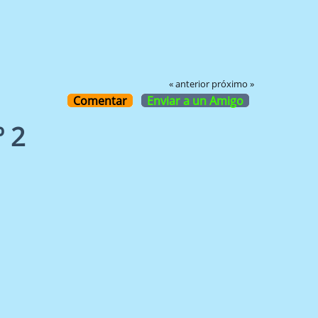
« anterior
próximo »
Comentar
Enviar a un Amigo
 2