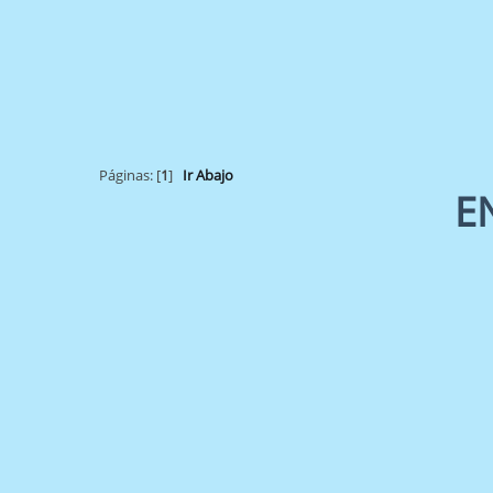
Páginas: [
1
]
Ir Abajo
E