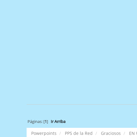
Páginas: [
1
]
Ir Arriba
Powerpoints
PPS de la Red
Graciosos
EN 