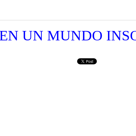
EN UN MUNDO INSOL