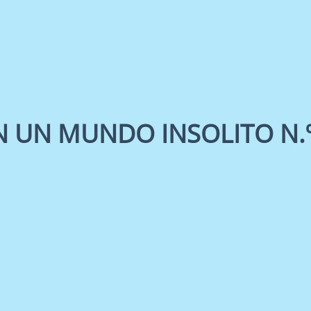
N UN MUNDO INSOLITO N.º