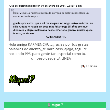
Cita de: boletin-mispps en 09 de Enero de 2011, 02:15:18 pm
Hola Miguel, a nuestro buzon de correos de boletin nos llegó un
comentario de tu pps :
gracias por estos pps a mi me alegran ,no salgo estoy enferma en
silla ruedas m haceis un poco mas feliz tengo 65 años soy muy
dinamica y alrgre melomana desde niña todo genero musica q sea
buena ,un abrazo
KARMENCHU F.H.
Hola amiga KARMENCHU,,,,gracias por tus gratas
palabras de aliento,,,te hare caso,,ajajja,,seguire
haciendo PPS,,para gente tan especial como tu.
un beso desde LA LINEA
En línea
miguel7