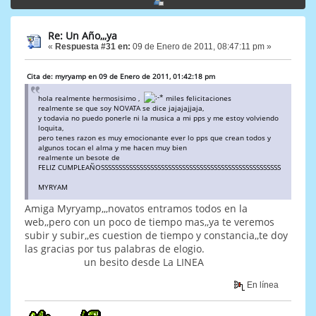
Re: Un Año,,,ya
«
Respuesta #31 en:
09 de Enero de 2011, 08:47:11 pm »
Cita de: myryamp en 09 de Enero de 2011, 01:42:18 pm
hola realmente hermosisimo ,
miles felicitaciones
realmente se que soy NOVATA se dice jajajajjaja,
y todavia no puedo ponerle ni la musica a mi pps y me estoy volviendo
loquita,
pero tenes razon es muy emocionante ever lo pps que crean todos y
algunos tocan el alma y me hacen muy bien
realmente un besote de
FELIZ CUMPLEAÑOSSSSSSSSSSSSSSSSSSSSSSSSSSSSSSSSSSSSSSSSSSSSSSSSSSS
MYRYAM
Amiga Myryamp,,,novatos entramos todos en la
web,,pero con un poco de tiempo mas,,ya te veremos
subir y subir,,es cuestion de tiempo y constancia,,te doy
las gracias por tus palabras de elogio.
un besito desde La LINEA
En línea