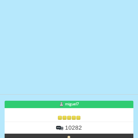
miguel7
10282