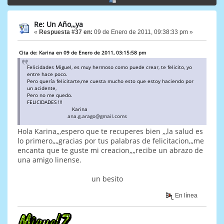
Re: Un Año,,,ya
«
Respuesta #37 en:
09 de Enero de 2011, 09:38:33 pm »
Cita de: Karina en 09 de Enero de 2011, 03:15:58 pm
Felicidades Miguel, es muy hermoso como puede crear, te felicito, yo
entre hace poco.
Pero quería felicitarte,me cuesta mucho esto que estoy haciendo por
un acidente,
Pero no me quedo.
FELICIDADES !!!
Karina
ana.g.arago@gmail.coms
Hola Karina,,,espero que te recuperes bien ,,,la salud es
lo primero,,,,gracias por tus palabras de felicitacion,,,me
encanta que te guste mi creacion,,,,recibe un abrazo de
una amigo linense.
un besito
En línea