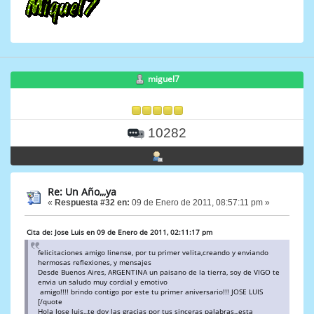
miguel7
10282
Re: Un Año,,,ya
«
Respuesta #32 en:
09 de Enero de 2011, 08:57:11 pm »
Cita de: Jose Luis en 09 de Enero de 2011, 02:11:17 pm
felicitaciones amigo linense, por tu primer velita,creando y enviando
hermosas reflexiones, y mensajes
Desde Buenos Aires, ARGENTINA un paisano de la tierra, soy de VIGO te
envia un saludo muy cordial y emotivo
amigo!!!! brindo contigo por este tu primer aniversario!!! JOSE LUIS
[/quote
Hola Jose luis,,,te doy las gracias por tus sinceras palabras,,,esta