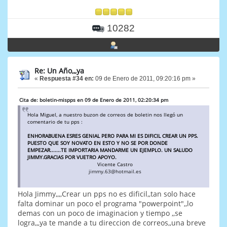
10282
Re: Un Año,,,ya
«
Respuesta #34 en:
09 de Enero de 2011, 09:20:16 pm »
Cita de: boletin-mispps en 09 de Enero de 2011, 02:20:34 pm
Hola Miguel, a nuestro buzon de correos de boletin nos llegó un
comentario de tu pps :
ENHORABUENA ESRES GENIAL PERO PARA MI ES DIFICIL CREAR UN PPS.
PUESTO QUE SOY NOVATO EN ESTO Y NO SE POR DONDE
EMPEZAR.......TE IMPORTARIA MANDARME UN EJEMPLO. UN SALUDO
JIMMY.GRACIAS POR VUETRO APOYO.
Vicente Castro
jimmy.63@hotmail.es
Hola Jimmy,,,,Crear un pps no es dificil,,tan solo hace
falta dominar un poco el programa "powerpoint",,lo
demas con un poco de imaginacion y tiempo ,,se
logra,,,ya te mande a tu direccion de correos,,una breve