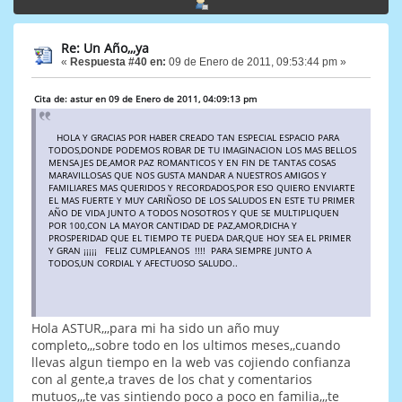
Re: Un Año,,,ya
«
Respuesta #40 en:
09 de Enero de 2011, 09:53:44 pm »
Cita de: astur en 09 de Enero de 2011, 04:09:13 pm
HOLA Y GRACIAS POR HABER CREADO TAN ESPECIAL ESPACIO PARA
TODOS,DONDE PODEMOS ROBAR DE TU IMAGINACION LOS MAS BELLOS
MENSAJES DE,AMOR PAZ ROMANTICOS Y EN FIN DE TANTAS COSAS
MARAVILLOSAS QUE NOS GUSTA MANDAR A NUESTROS AMIGOS Y
FAMILIARES MAS QUERIDOS Y RECORDADOS,POR ESO QUIERO ENVIARTE
EL MAS FUERTE Y MUY CARIÑOSO DE LOS SALUDOS EN ESTE TU PRIMER
AÑO DE VIDA JUNTO A TODOS NOSOTROS Y QUE SE MULTIPLIQUEN
POR 100,CON LA MAYOR CANTIDAD DE PAZ,AMOR,DICHA Y
PROSPERIDAD QUE EL TIEMPO TE PUEDA DAR,QUE HOY SEA EL PRIMER
Y GRAN ¡¡¡¡¡ FELIZ CUMPLEANOS !!!! PARA SIEMPRE JUNTO A
TODOS,UN CORDIAL Y AFECTUOSO SALUDO..
Hola ASTUR,,,para mi ha sido un año muy
completo,,,sobre todo en los ultimos meses,,cuando
llevas algun tiempo en la web vas cojiendo confianza
con al gente,a traves de los chat y comentarios
mutuos,,,te vas sintiendo poco a poco en familia,,,te