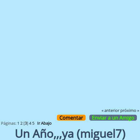
« anterior
próximo »
Comentar
Enviar a un Amigo
Páginas:
1
2
[
3
]
4
5
Ir Abajo
Un Año,,,ya (miguel7)