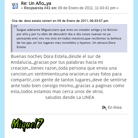
Re: Un Año,,,ya
«
Respuesta #41 en:
09 de Enero de 2011, 11:43:41 pm »
Cita de: dora estela ranieri en 09 de Enero de 2011, 06:33:57 pm
Suigue adelante Miguel,claro que eres un creador amigo y te felicito
por ello y por tu afan de descubrir dia a dia cosas nuevas no ya
pensando enti mis mo sino en todos nosotros,que recibimos la belleza
de los pps ,en los lugares mas increibles y lejanos .Un abrazo.Dora
Estela
Buenas noches Dora Estela,,desde el sur de
Andalucia,,,gracias por tus palabras hacia mi
creacion,,,tienes razon,,toda persona que envia una
cancion,un sentimiento,una oracion,o unas fotos para
compartir,,con gente de tantos lugares,,deve de sentirse
ante todo bien consigo mismo,,,gracias a paginas como
esta,,todos estamos mas cerca unos de otros.
saludos desde La LINEA
En línea