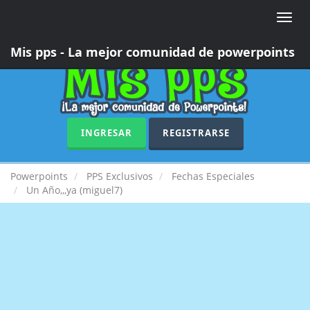
Toggle
naviga
Mis pps - La mejor comunidad de powerpoints
INGRESAR
REGISTRARSE
Powerpoints
PPS Exclusivos
Fechas Especiales
Un Año,,,ya (miguel7)