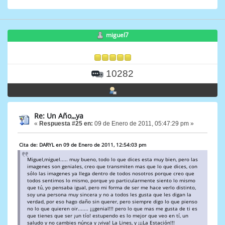
miguel7
10282
Re: Un Año,,,ya
«
Respuesta #25 en:
09 de Enero de 2011, 05:47:29 pm »
Cita de: DARYL en 09 de Enero de 2011, 12:54:03 pm
Miguel,miguel..... muy bueno, todo lo que dices esta muy bien, pero las
imagenes son geniales, creo que transmiten mas que lo que dices, con
sólo las imagenes ya llega dentro de todos nosotros porque creo que
todos sentimos lo mismo, porque yo particularmente siento lo mismo
que tú, yo pensaba igual, pero mi forma de ser me hace verlo distinto,
soy una persona muy sincera y no a todos les gusta que les digan la
verdad, por eso hago daño sin querer, pero siempre digo lo que pienso
no lo que quieren oir....... ¡¡¡genial!!! pero lo que mas me gusta de ti es
que tienes que ser ¡un tío! estupendo es lo mejor que veo en tí, un
saludo y no cambies núnca y ¡viva! La Lines, y ¡¡¡La Estación!!!