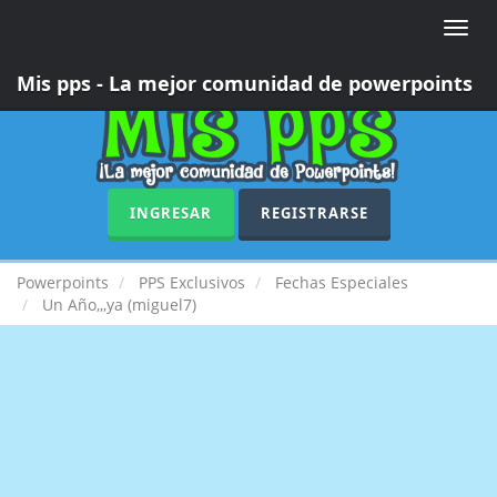
Toggle
naviga
Mis pps - La mejor comunidad de powerpoints
INGRESAR
REGISTRARSE
Powerpoints
PPS Exclusivos
Fechas Especiales
Un Año,,,ya (miguel7)