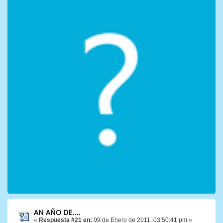
AN AÑO DE....
«
Respuesta #21 en:
09 de Enero de 2011, 03:50:41 pm »