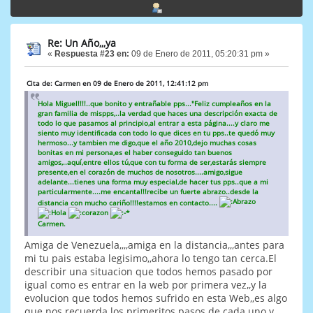
Re: Un Año,,,ya
«
Respuesta #23 en:
09 de Enero de 2011, 05:20:31 pm »
Cita de: Carmen en 09 de Enero de 2011, 12:41:12 pm
Hola Miguel!!!!..que bonito y entrañable pps..."Feliz cumpleaños en la
gran familia de mispps,..la verdad que haces una descripción exacta de
todo lo que pasamos al principio,al entrar a esta página....y claro me
siento muy identificada con todo lo que dices en tu pps..te quedó muy
hermoso...y tambien me digo,que el año 2010,dejo muchas cosas
bonitas en mi persona,es el haber conseguido tan buenos
amigos,..aquí,entre ellos tú,que con tu forma de ser,estarás siempre
presente,en el corazón de muchos de nosotros....amigo,sigue
adelante...tienes una forma muy especial,de hacer tus pps..que a mi
particularmente....me encanta!!!recibe un fuerte abrazo..desde la
distancia con mucho cariño!!!!estamos en contacto....
Carmen.
Amiga de Venezuela,,,,amiga en la distancia,,,antes para
mi tu pais estaba legisimo,,ahora lo tengo tan cerca.El
describir una situacion que todos hemos pasado por
igual como es entrar en la web por primera vez,,y la
evolucion que todos hemos sufrido en esta Web,,es algo
que nos recuerda los primeritos pasos de cada uno y