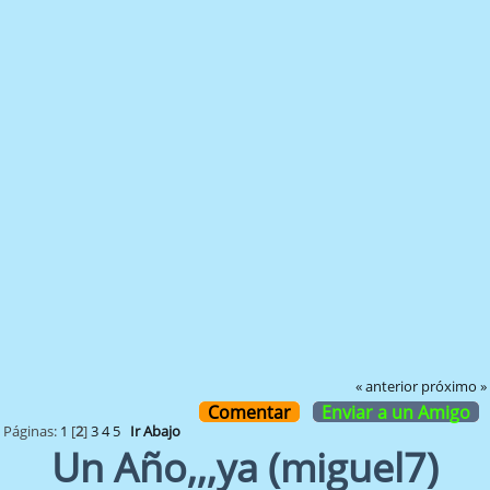
« anterior
próximo »
Comentar
Enviar a un Amigo
Páginas:
1
[
2
]
3
4
5
Ir Abajo
Un Año,,,ya (miguel7)