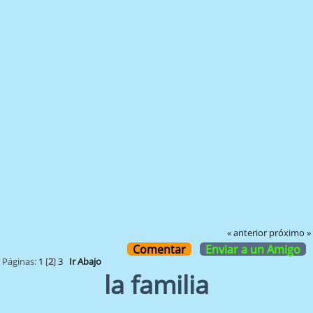
« anterior
próximo »
Comentar
Enviar a un Amigo
Páginas:
1
[
2
]
3
Ir Abajo
la familia