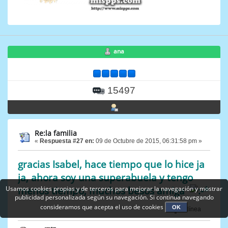
ana
15497
Re:la familia
«
Respuesta #27 en:
09 de Octubre de 2015, 06:31:58 pm »
gracias Isabel, hace tiempo que lo hice ja
ja, ahora soy una superabuela y tengo
menos tiempo, muchos besos amiga
Usamos cookies propias y de terceros para mejorar la navegación y mostrar
publicidad personalizada según su navegación. Si continua navegando
consideramos que acepta el uso de cookies
OK
En línea