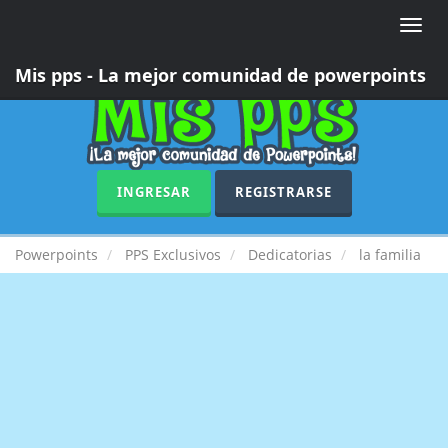
Toggle
naviga
Mis pps - La mejor comunidad de powerpoints
INGRESAR
REGISTRARSE
Powerpoints
PPS Exclusivos
Dedicatorias
la familia