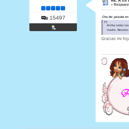
Re: A mi
«
Respuest
15497
Cita de: yaizuke e
Arriba todas la
madre. Besote
Gracias mi hij