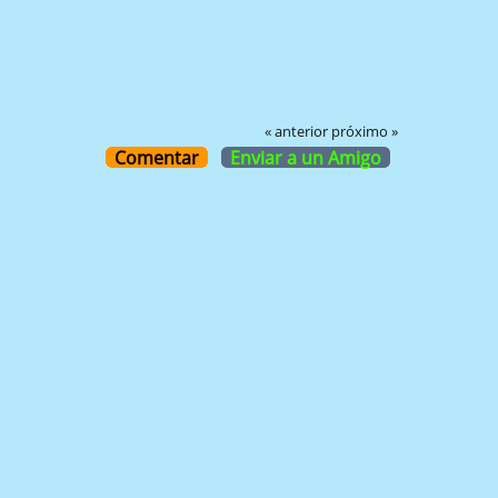
« anterior
próximo »
Comentar
Enviar a un Amigo