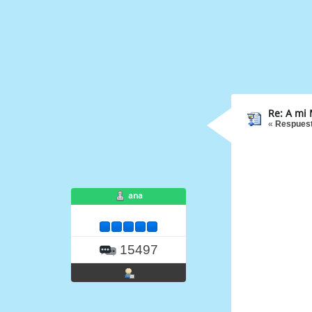
Re: A mi
«
Respuest
ana
15497