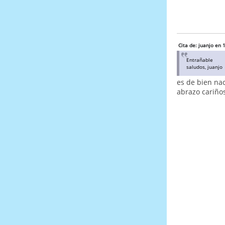
Cita de: juanjo en
Entrañable
saludos, juanjo
es de bien na
abrazo cariño