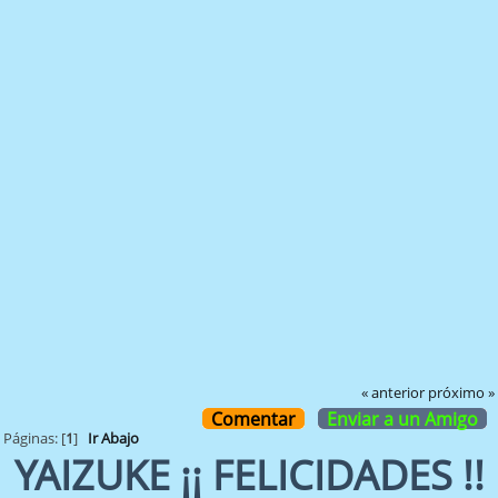
« anterior
próximo »
Comentar
Enviar a un Amigo
Páginas: [
1
]
Ir Abajo
YAIZUKE ¡¡ FELICIDADES !!