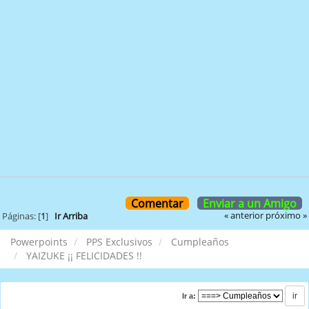
Comentar
Enviar a un Amigo
« anterior
próximo »
Páginas: [
1
]
Ir Arriba
Powerpoints
PPS Exclusivos
Cumpleaños
YAIZUKE ¡¡ FELICIDADES !!
Ir a: