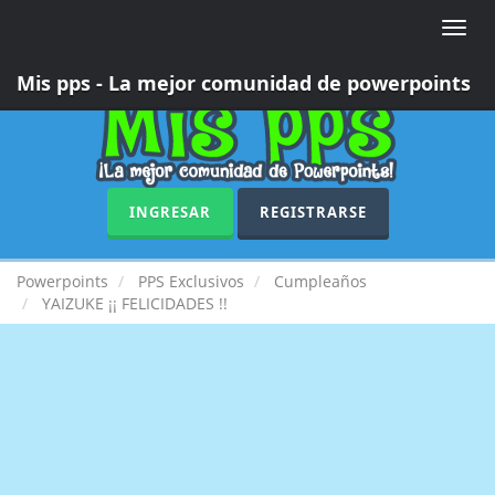
Toggle
naviga
Mis pps - La mejor comunidad de powerpoints
INGRESAR
REGISTRARSE
Powerpoints
PPS Exclusivos
Cumpleaños
YAIZUKE ¡¡ FELICIDADES !!