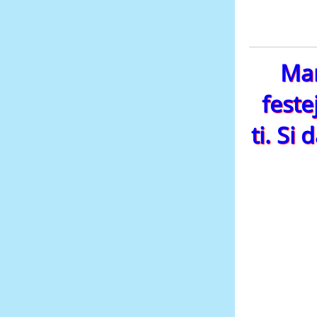
Mar
feste
ti. Si