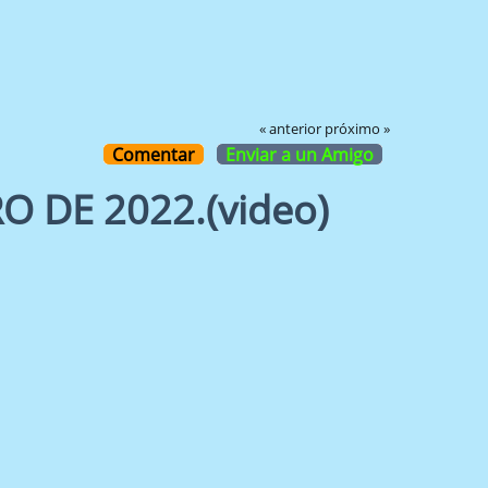
« anterior
próximo »
Comentar
Enviar a un Amigo
 DE 2022.(video)