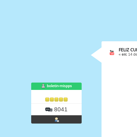
FELIZ C
«
en:
14 de
boletin-mispps
8041