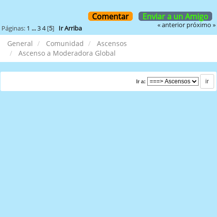
Comentar
Enviar a un Amigo
« anterior
próximo »
Páginas:
1
...
3
4
[
5
]
Ir Arriba
General
Comunidad
Ascensos
Ascenso a Moderadora Global
Ir a: