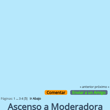
« anterior
próximo »
Comentar
Enviar a un Amigo
Páginas:
1
...
3
4
[
5
]
Ir Abajo
Ascenso a Moderadora