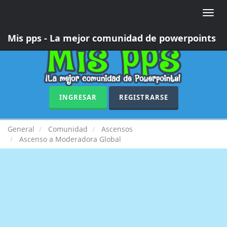
Toggle
naviga
Mis pps - La mejor comunidad de powerpoints
INGRESAR
REGISTRARSE
General
Comunidad
Ascensos
Ascenso a Moderadora Global