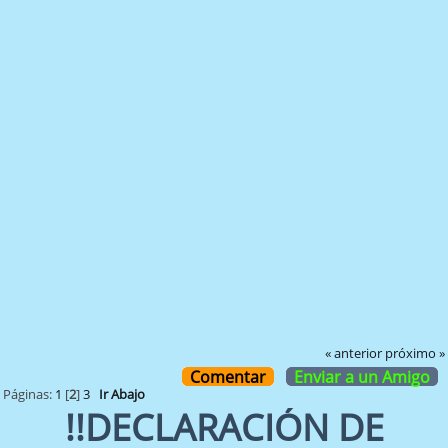
« anterior
próximo »
Comentar
Enviar a un Amigo
Páginas:
1
[
2
]
3
Ir Abajo
!!DECLARACIÓN DE