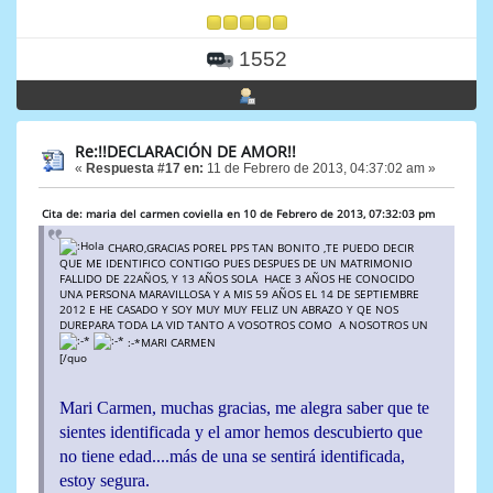
1552
Re:!!DECLARACIÓN DE AMOR!!
«
Respuesta #17 en:
11 de Febrero de 2013, 04:37:02 am »
Cita de: maria del carmen coviella en 10 de Febrero de 2013, 07:32:03 pm
CHARO,GRACIAS POREL PPS TAN BONITO ,TE PUEDO DECIR
QUE ME IDENTIFICO CONTIGO PUES DESPUES DE UN MATRIMONIO
FALLIDO DE 22AÑOS, Y 13 AÑOS SOLA HACE 3 AÑOS HE CONOCIDO
UNA PERSONA MARAVILLOSA Y A MIS 59 AÑOS EL 14 DE SEPTIEMBRE
2012 E HE CASADO Y SOY MUY MUY FELIZ UN ABRAZO Y QE NOS
DUREPARA TODA LA VID TANTO A VOSOTROS COMO A NOSOTROS UN
:-*MARI CARMEN
[/quo
Mari Carmen, muchas gracias, me alegra saber que te
sientes identificada y el amor hemos descubierto que
no tiene edad....más de una se sentirá identificada,
estoy segura.