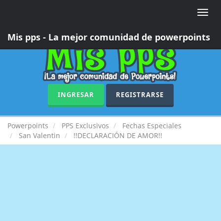
Toggle
naviga
Mis pps - La mejor comunidad de powerpoints
INGRESAR
REGISTRARSE
Powerpoints
PPS Exclusivos
Fechas Especiales
San Valentin
!!DECLARACIÓN DE AMOR!!