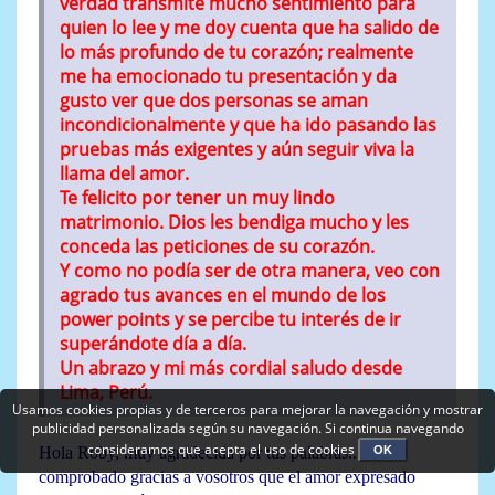
verdad transmite mucho sentimiento para
quien lo lee y me doy cuenta que ha salido de
lo más profundo de tu corazón; realmente
me ha emocionado tu presentación y da
gusto ver que dos personas se aman
incondicionalmente y que ha ido pasando las
pruebas más exigentes y aún seguir viva la
llama del amor.
Te felicito por tener un muy lindo
matrimonio. Dios les bendiga mucho y les
conceda las peticiones de su corazón.
Y como no podía ser de otra manera, veo con
agrado tus avances en el mundo de los
power points y se percibe tu interés de ir
superándote día a día.
Un abrazo y mi más cordial saludo desde
Lima, Perú.
Usamos cookies propias y de terceros para mejorar la navegación y mostrar
publicidad personalizada según su navegación. Si continua navegando
consideramos que acepta el uso de cookies
OK
Hola Roby, muy agradecida por tus palabras....he
comprobado gracias a vosotros que el amor expresado