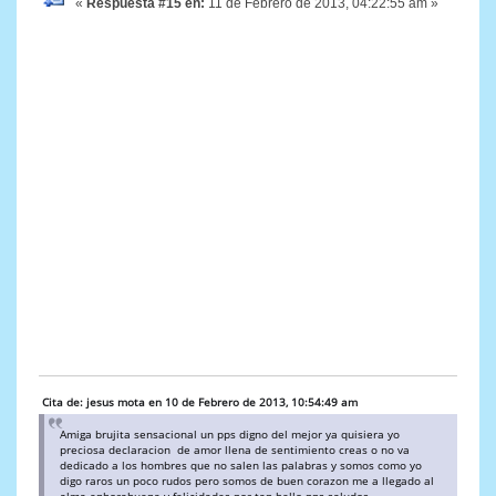
«
Respuesta #15 en:
11 de Febrero de 2013, 04:22:55 am »
Cita de: jesus mota en 10 de Febrero de 2013, 10:54:49 am
Amiga brujita sensacional un pps digno del mejor ya quisiera yo
preciosa declaracion de amor llena de sentimiento creas o no va
dedicado a los hombres que no salen las palabras y somos como yo
digo raros un poco rudos pero somos de buen corazon me a llegado al
alma enhorabuena y felicidades por tan bello pps saludos