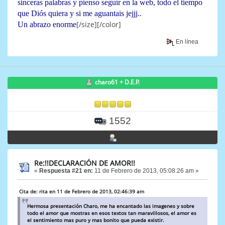
sinceras palabras y pienso seguír en la web, todo el tiempo
que Diós quiera y si me aguantais jejjj..
[/size][/color]
Un abrazo enorme
En línea
charo61 + D.E.P.
1552
Re:!!DECLARACIÓN DE AMOR!!
«
Respuesta #21 en:
11 de Febrero de 2013, 05:08:26 am »
Cita de: rita en 11 de Febrero de 2013, 02:46:39 am
Hermosa presentación Charo, me ha encantado las imagenes y sobre
todo el amor que mostras en esos textos tan maravillosos, el amor es
el sentimiento mas puro y mas bonito que pueda existir.