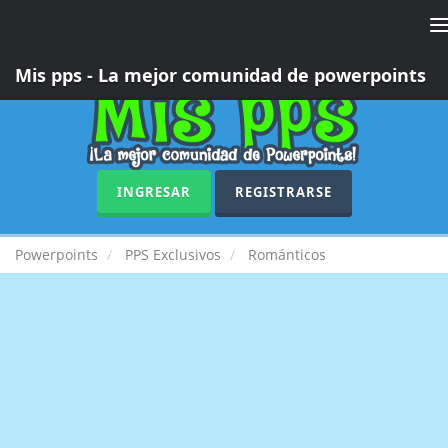
T
n
Mis pps - La mejor comunidad de powerpoints
INGRESAR
REGISTRARSE
Powerpoints
PPS Exclusivos
Románticos