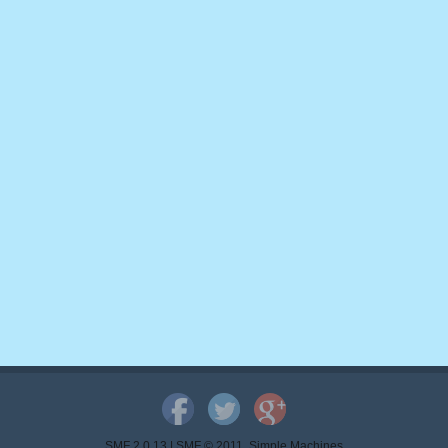
SMF 2.0.13
|
SMF © 2011
,
Simple Machines