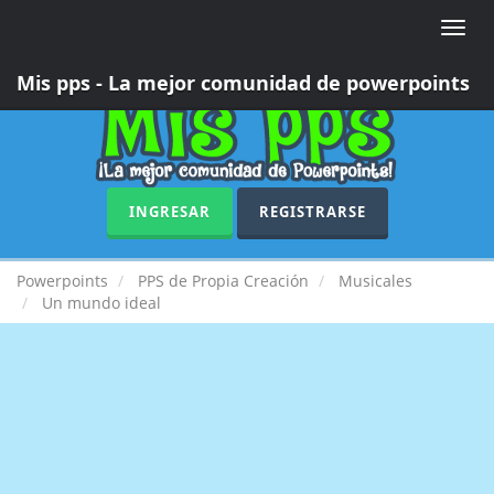
Toggle
naviga
Mis pps - La mejor comunidad de powerpoints
INGRESAR
REGISTRARSE
Powerpoints
PPS de Propia Creación
Musicales
Un mundo ideal