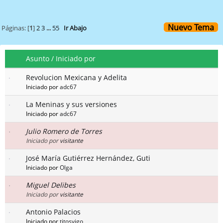
Nuevo Tema
Páginas: [
1
]
2
3
...
55
Ir Abajo
Asunto
/
Iniciado por
Revolucion Mexicana y Adelita
Iniciado por
adc67
La Meninas y sus versiones
Iniciado por
adc67
Julio Romero de Torres
Iniciado por
visitante
José María Gutiérrez Hernández, Guti
Iniciado por
Olga
Miguel Delibes
Iniciado por
visitante
Antonio Palacios
Iniciado por
titosvigo