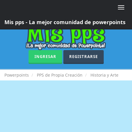
Toggle
naviga
Mis pps - La mejor comunidad de powerpoints
INGRESAR
REGISTRARSE
Powerpoints
PPS de Propia Creación
Historia y Arte