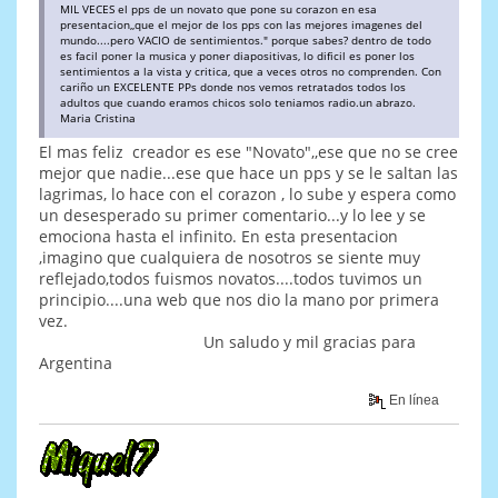
MIL VECES el pps de un novato que pone su corazon en esa
presentacion,,que el mejor de los pps con las mejores imagenes del
mundo....pero VACIO de sentimientos." porque sabes? dentro de todo
es facil poner la musica y poner diapositivas, lo dificil es poner los
sentimientos a la vista y critica, que a veces otros no comprenden. Con
cariño un EXCELENTE PPs donde nos vemos retratados todos los
adultos que cuando eramos chicos solo teniamos radio.un abrazo.
Maria Cristina
El mas feliz creador es ese "Novato",,ese que no se cree
mejor que nadie...ese que hace un pps y se le saltan las
lagrimas, lo hace con el corazon , lo sube y espera como
un desesperado su primer comentario...y lo lee y se
emociona hasta el infinito. En esta presentacion
,imagino que cualquiera de nosotros se siente muy
reflejado,todos fuismos novatos....todos tuvimos un
principio....una web que nos dio la mano por primera
vez.
Un saludo y mil gracias para
Argentina
En línea