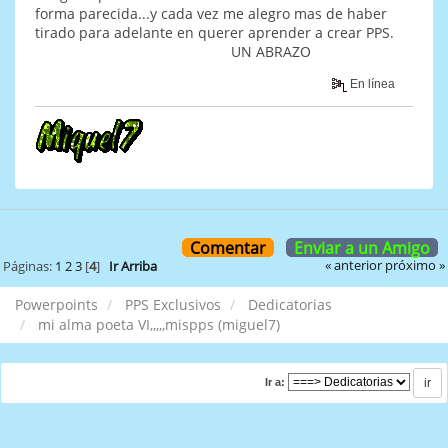
forma parecida...y cada vez me alegro mas de haber
tirado para adelante en querer aprender a crear PPS.
UN ABRAZO
En línea
Comentar
Enviar a un Amigo
« anterior
próximo »
Páginas:
1
2
3
[
4
]
Ir Arriba
Powerpoints
PPS Exclusivos
Dedicatorias
mi alma poeta VI,,,,,mispps (miguel7)
Ir a: