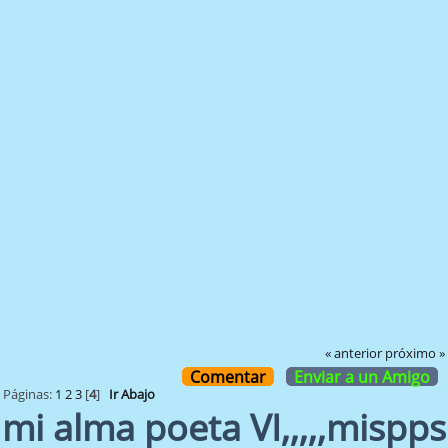
« anterior
próximo »
Comentar
Enviar a un Amigo
Páginas:
1
2
3
[
4
]
Ir Abajo
mi alma poeta VI,,,,,mispps