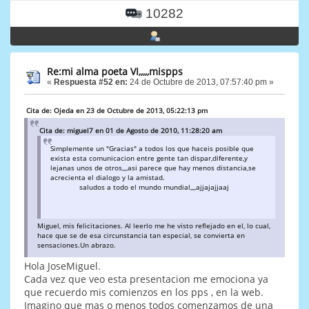
10282
Re:mi alma poeta VI,,,,,mispps
«
Respuesta #52 en:
24 de Octubre de 2013, 07:57:40 pm »
Cita de: Ojeda en 23 de Octubre de 2013, 05:22:13 pm
Cita de: miguel7 en 01 de Agosto de 2010, 11:28:20 am
Simplemente un "Gracias" a todos los que haceis posible que
exista esta comunicacion entre gente tan dispar,diferente,y
lejanas unos de otros,,,,asi parece que hay menos distancia,se
acrecienta el dialogo y la amistad.
saludos a todo el mundo mundial,,,,ajjajajjaaj
Miguel, mis felicitaciones. Al leerlo me he visto reflejado en el, lo cual,
hace que se de esa circunstancia tan especial, se convierta en
sensaciones.Un abrazo.
Hola JoseMiguel.
Cada vez que veo esta presentacion me emociona ya
que recuerdo mis comienzos en los pps , en la web.
Imagino que mas o menos todos comenzamos de una