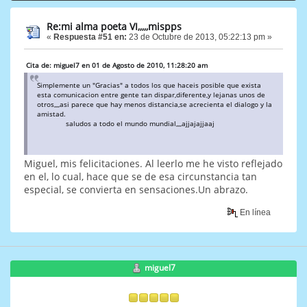
Re:mi alma poeta VI,,,,,mispps
«
Respuesta #51 en:
23 de Octubre de 2013, 05:22:13 pm »
Cita de: miguel7 en 01 de Agosto de 2010, 11:28:20 am
Simplemente un "Gracias" a todos los que haceis posible que exista
esta comunicacion entre gente tan dispar,diferente,y lejanas unos de
otros,,,,asi parece que hay menos distancia,se acrecienta el dialogo y la
amistad.
saludos a todo el mundo mundial,,,,ajjajajjaaj
Miguel, mis felicitaciones. Al leerlo me he visto reflejado
en el, lo cual, hace que se de esa circunstancia tan
especial, se convierta en sensaciones.Un abrazo.
En línea
miguel7