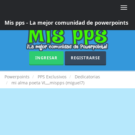
Toggle
naviga
Mis pps - La mejor comunidad de powerpoints
INGRESAR
REGISTRARSE
Powerpoints
PPS Exclusivos
Dedicatorias
mi alma poeta VI,,,,,mispps (miguel7)