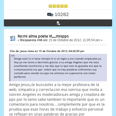
10282
Re:mi alma poeta VI,,,,,mispps
«
Respuesta #46 en:
15 de Octubre de 2012, 11:05:54 pm »
Cita de: jesus mota en 15 de Octubre de 2012, 04:26:09 pm
Amigo este lo vi hace tiempo lo vi un logro y era cuando empezaba yo.
Hoy ya me lanzo a decirtelo gracias a tu amiga Angeles que me esta
enseñando muchisimo y me dijo que lo que mas te gustaba era que te
comentaramos tus pps sabes que no hay palabras suficientes soy
cortado pero viendo tus pps me alientas en superarme son todos
perfectos.
Amigo Jesus,,te buscastes a la mejor profesora de la
web, simpatica y correcta,con esa sonrisa que invita a
sonreir.Angeles es moderadora,es amiga y creadora de
pps por lo tanto sabe tambien lo importante que es un
comentario para nosotros....simplemente por que es la
prueba que esas horas de trabajo y esfuerzo personal
se reflejan en unas palabras de gracias por