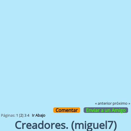
« anterior
próximo »
Comentar
Enviar a un Amigo
Páginas:
1
[
2
]
3
4
Ir Abajo
Creadores. (miguel7)