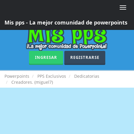
Toggle
naviga
Mis pps - La mejor comunidad de powerpoints
INGRESAR
REGISTRARSE
Powerpoints
PPS Exclusivos
Dedicatorias
Creadores. (miguel7)