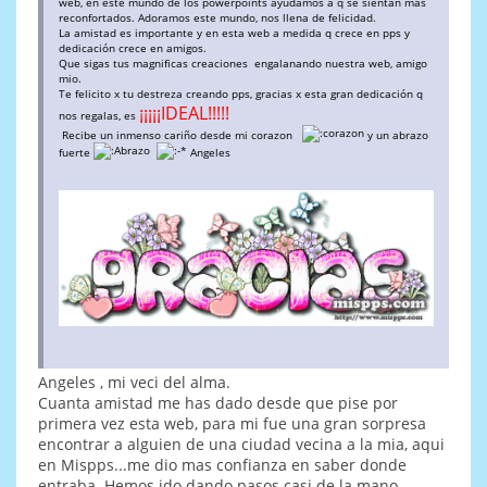
web, en este mundo de los powerpoints ayudamos a q se sientan más
reconfortados. Adoramos este mundo, nos llena de felicidad.
La amistad es importante y en esta web a medida q crece en pps y
dedicación crece en amigos.
Que sigas tus magnificas creaciones engalanando nuestra web, amigo
mio.
Te felicito x tu destreza creando pps, gracias x esta gran dedicación q
¡¡¡¡¡IDEAL!!!!!
nos regalas, es
Recibe un inmenso cariño desde mi corazon
y un abrazo
fuerte
Angeles
Angeles , mi veci del alma.
Cuanta amistad me has dado desde que pise por
primera vez esta web, para mi fue una gran sorpresa
encontrar a alguien de una ciudad vecina a la mia, aqui
en Mispps...me dio mas confianza en saber donde
entraba. Hemos ido dando pasos casi de la mano,