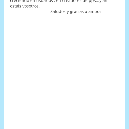
creciendo en usuarios , en creadores de pps...y ahi
estais vosotros.
Saludos y gracias a ambos