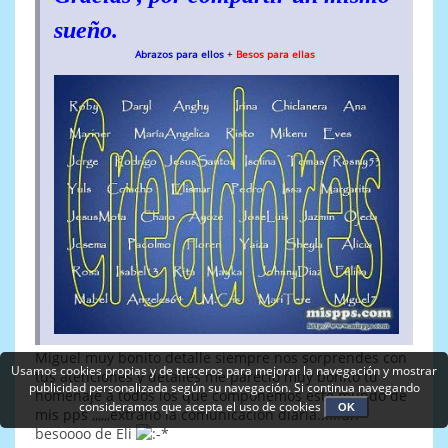
sueño.
Abrazos para ellos
+
Besos para ellas
Miguel muy bonito detalle siempre nos sorprendes con
Usamos cookies propias y de terceros para mejorar la navegación y mostrar
tus atenciones y detalles me parecio muy bonito tu
publicidad personalizada según su navegación. Si continua navegando
homenaje a todos los que componemos este mundo de
consideramos que acepta el uso de cookies
OK
mis pps ,,,,,,extraño la comunicacion diaria......un
besoooo de Eli