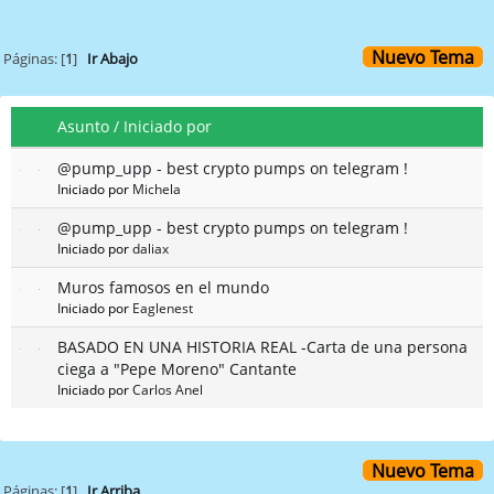
Nuevo Tema
Páginas: [
1
]
Ir Abajo
Asunto
/
Iniciado por
@pump_upp - best crypto pumps on telegram !
Iniciado por
Michela
@pump_upp - best crypto pumps on telegram !
Iniciado por
daliax
Muros famosos en el mundo
Iniciado por
Eaglenest
BASADO EN UNA HISTORIA REAL -Carta de una persona
ciega a "Pepe Moreno" Cantante
Iniciado por
Carlos Anel
Nuevo Tema
Páginas: [
1
]
Ir Arriba