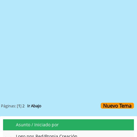
Nuevo Tema
Páginas: [
1
]
2
Ir Abajo
Asunto
/
Iniciado por
Logo pps Red/Propia Creación