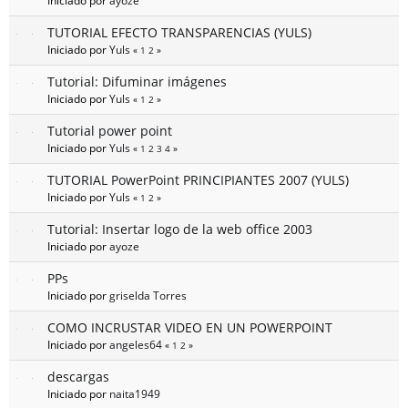
Iniciado por
ayoze
TUTORIAL EFECTO TRANSPARENCIAS (YULS)
Iniciado por
Yuls
«
1
2
»
Tutorial: Difuminar imágenes
Iniciado por
Yuls
«
1
2
»
Tutorial power point
Iniciado por
Yuls
«
1
2
3
4
»
TUTORIAL PowerPoint PRINCIPIANTES 2007 (YULS)
Iniciado por
Yuls
«
1
2
»
Tutorial: Insertar logo de la web office 2003
Iniciado por
ayoze
PPs
Iniciado por
griselda Torres
COMO INCRUSTAR VIDEO EN UN POWERPOINT
Iniciado por
angeles64
«
1
2
»
descargas
Iniciado por
naita1949